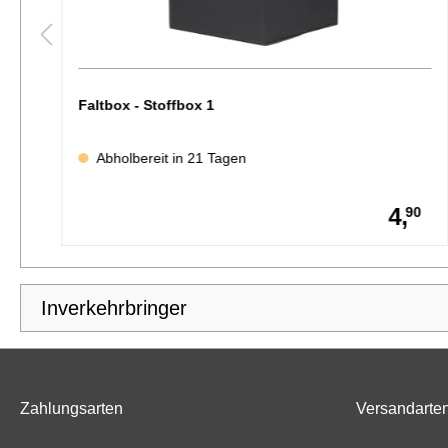
Faltbox - Stoffbox 1
Abholbereit in 21 Tagen
4,
0
90
Inverkehrbringer
Zahlungsarten
Versandarte