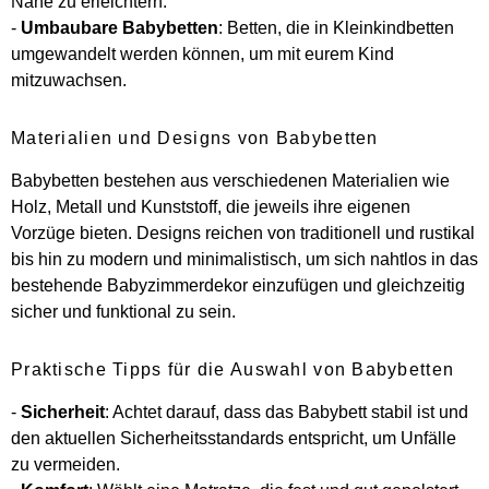
Nähe zu erleichtern.
-
Umbaubare Babybetten
: Betten, die in Kleinkindbetten
umgewandelt werden können, um mit eurem Kind
mitzuwachsen.
Materialien und Designs von Babybetten
Babybetten bestehen aus verschiedenen Materialien wie
Holz, Metall und Kunststoff, die jeweils ihre eigenen
Vorzüge bieten. Designs reichen von traditionell und rustikal
bis hin zu modern und minimalistisch, um sich nahtlos in das
bestehende Babyzimmerdekor einzufügen und gleichzeitig
sicher und funktional zu sein.
Praktische Tipps für die Auswahl von Babybetten
-
Sicherheit
: Achtet darauf, dass das Babybett stabil ist und
den aktuellen Sicherheitsstandards entspricht, um Unfälle
zu vermeiden.