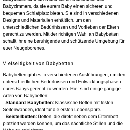
Babyzimmers, da sie eurem Baby einen sicheren und
bequemen Schlafplatz bieten. Sie sind in verschiedenen
Designs und Materialien erhältlich, um den
unterschiedlichen Bedürfnissen und Vorlieben der Eltern
gerecht zu werden. Mit der richtigen Wahl an Babybetten
schafft ihr eine beruhigende und schützende Umgebung für
euer Neugeborenes.
Vielseitigkeit von Babybetten
Babybetten gibt es in verschiedenen Ausführungen, um den
unterschiedlichen Bedürfnissen und Entwicklungsphasen
eures Babys gerecht zu werden. Hier sind einige gängige
Arten von Babybetten:
-
Standard-Babybetten
: Klassische Betten mit festen
Seitenwänden, ideal für die ersten Lebensjahre.
-
Beistellbetten
: Betten, die direkt neben dem Elternbett
platziert werden können, um das nächtliche Stillen und die