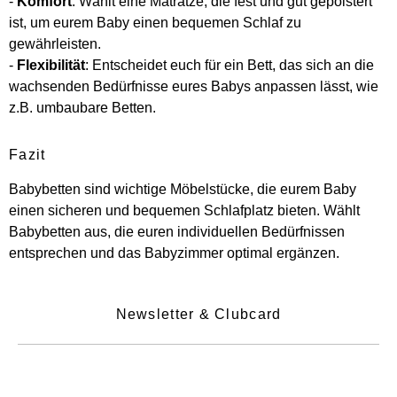
-
Komfort
: Wählt eine Matratze, die fest und gut gepolstert
ist, um eurem Baby einen bequemen Schlaf zu
gewährleisten.
-
Flexibilität
: Entscheidet euch für ein Bett, das sich an die
wachsenden Bedürfnisse eures Babys anpassen lässt, wie
z.B. umbaubare Betten.
Fazit
Babybetten sind wichtige Möbelstücke, die eurem Baby
einen sicheren und bequemen Schlafplatz bieten. Wählt
Babybetten aus, die euren individuellen Bedürfnissen
entsprechen und das Babyzimmer optimal ergänzen.
Newsletter & Clubcard