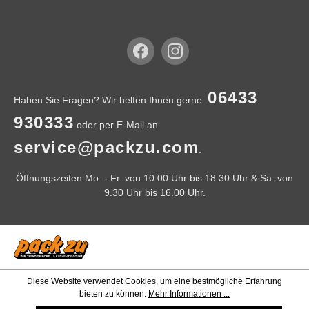
06433
Haben Sie Fragen? Wir helfen Ihnen gerne.
930333
oder per E-Mail an
service@packzu.com
.
Öffnungszeiten Mo. - Fr. von 10.00 Uhr bis 18.30 Uhr & Sa. von
9.30 Uhr bis 16.00 Uhr.
Diese Website verwendet Cookies, um eine bestmögliche Erfahrung
bieten zu können.
Mehr Informationen ...
Termin anfragen